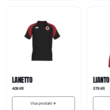
LANETTO
LIANTO
409
KR
579
KR
Visa produkt