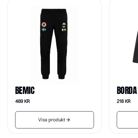
BEMIC
BORDA
469
KR
218
KR
Visa produkt