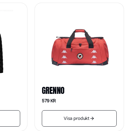
GRENNO
579
KR
Visa produkt