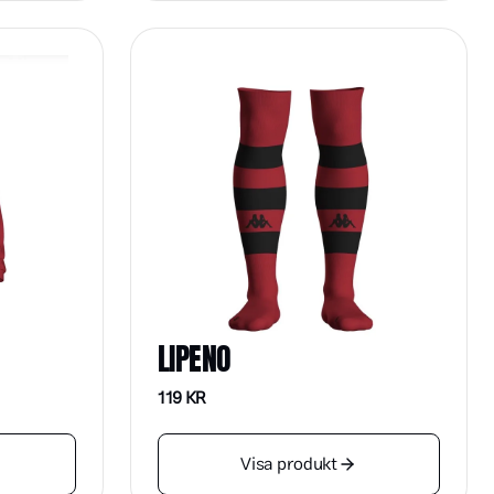
LIPENO
119
KR
Visa produkt