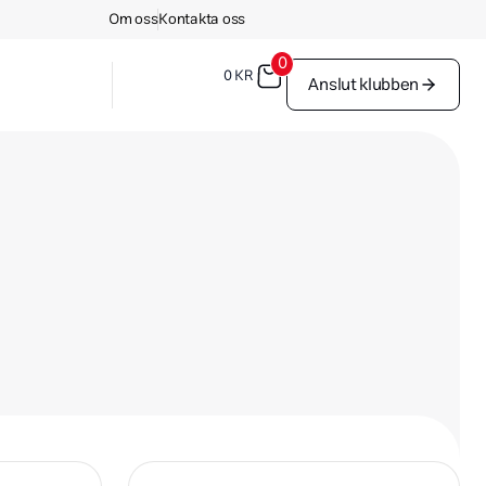
Om oss
Kontakta oss
0
0
KR
Anslut klubben