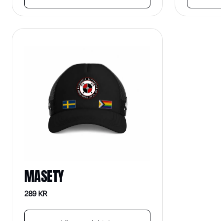
MASETY
289
KR