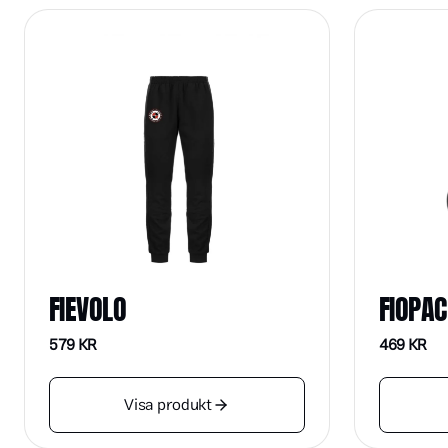
FIEVOLO
FIOPAC
579
KR
469
KR
Visa produkt