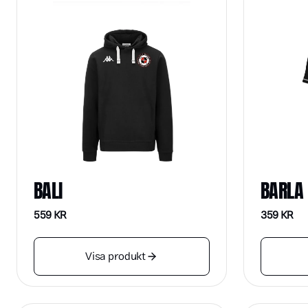
BALI
BARLA
559
KR
359
KR
Visa produkt