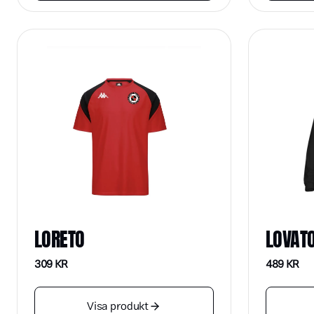
LORETO
LOVAT
309
KR
489
KR
Visa produkt