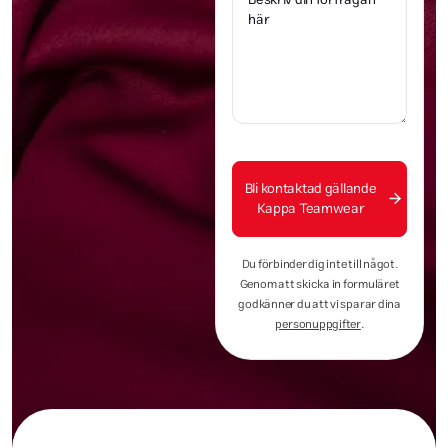
Bli kontaktad gällande
Kappa Teamwear
Du förbinder dig inte till något.
Genom att skicka in formuläret
godkänner du att vi sparar dina
personuppgifter
.