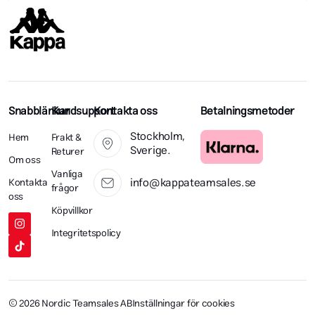
Snabblänkar
Kundsupport
Kontakta oss
Betalningsmetoder
Stockholm,
Hem
Frakt &
Sverige.
Returer
Om oss
Vanliga
info@kappateamsales.se
Kontakta
frågor
oss
Köpvillkor
Integritetspolicy
© 2026 Nordic Teamsales AB
Inställningar för cookies