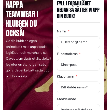
KAPPA
FYLL I FORMULÄRET
14
3
11
0
NEDAN SÅ SÄTTER VI UPP
TEAMWEAR I
DIN BUTIK!
KLUBBEN DU
OCKSÅ!
Namn
Ge din klubb en egen
onlinebutik med anpassade
lagkläder och merchandise.
E-postadress
Oavsett om du är ett litet lokalt
lag eller en stor organisation,
gör vi det enkelt att sätta upp
och börja sälja.
Klubbnamn
Meddelande