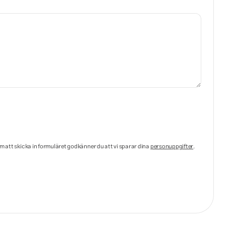
nom att skicka in formuläret godkänner du att vi sparar dina
personuppgifter
.