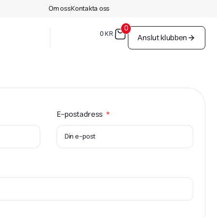
Om oss
Kontakta oss
0
0
KR
Anslut klubben
E-postadress