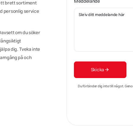
Meddelande
ett brett sortiment
d personlig service
. Oavsett om du söker
långsiktigt
jälpa dig. Tveka inte
 framgång på och
Skicka
Du förbinder dig inte till något. Ge