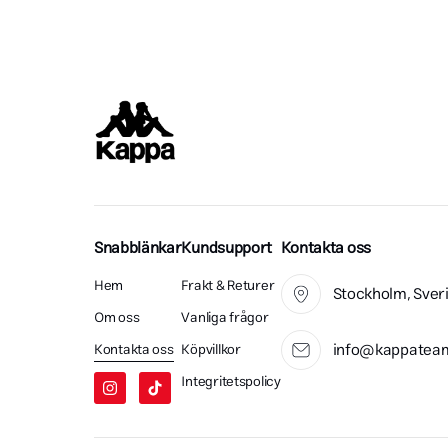
8
2
📍 Leverans i hela Sverige
#NordicPrin
#Föreningsliv #Klubbstil #Profilkläder
#Profilkläd
7
0
8
0
#Svens
Snabblänkar
Kundsupport
Kontakta oss
Hem
Frakt & Returer
Stockholm, Sver
Om oss
Vanliga frågor
info@kappateam
Kontakta oss
Köpvillkor
Integritetspolicy