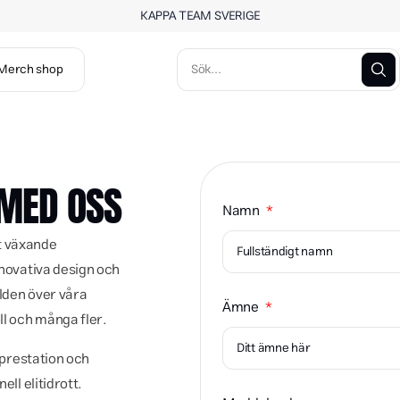
KAPPA TEAM SVERIGE
Merch shop
 MED OSS
Namn
t växande
nnovativa design och
lden över våra
Ämne
ll och många fler.
 prestation och
ll elitidrott.