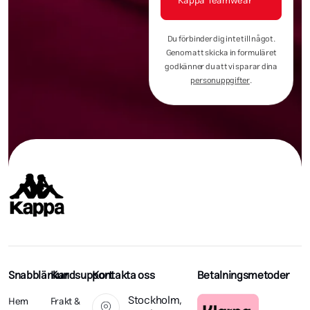
Kappa Teamwear
Du förbinder dig inte till något.
Genom att skicka in formuläret
godkänner du att vi sparar dina
personuppgifter
.
Snabblänkar
Kundsupport
Kontakta oss
Betalningsmetoder
Stockholm,
Hem
Frakt &