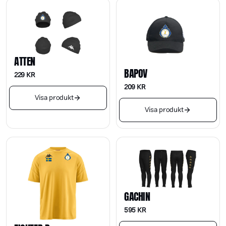
ATTEN
BAPOV
229
KR
209
KR
Visa produkt
Visa produkt
GACHIN
595
KR