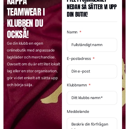
KAPPA
NEDAN SÅ SÄTTER VI UPP
TEAMWEAR I
DIN BUTIK!
KLUBBEN DU
OCKSÅ!
Namn
Ge din klubb en egen
onlinebutik med anpassade
lagkläder och merchandise.
E-postadress
Oavsett om du är ett litet lokalt
lag eller en stor organisation,
gör vi det enkelt att sätta upp
och börja sälja.
Klubbnamn
Meddelande