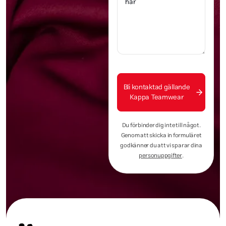
Bli kontaktad gällande
Kappa Teamwear
Du förbinder dig inte till något.
Genom att skicka in formuläret
godkänner du att vi sparar dina
personuppgifter
.