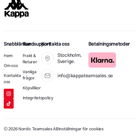
Snabblänkar
Kundsupport
Kontakta oss
Betalningsmetoder
Stockholm,
Hem
Frakt &
Sverige.
Returer
Om oss
Vanliga
info@kappateamsales.se
Kontakta
frågor
oss
Köpvillkor
Integritetspolicy
© 2026 Nordic Teamsales AB
Inställningar för cookies