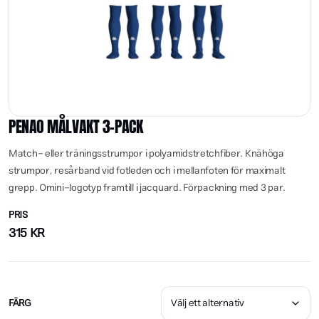
PENAO MÅLVAKT 3-PACK
Match- eller träningsstrumpor i polyamidstretchfiber. Knähöga
strumpor, resårband vid fotleden och i mellanfoten för maximalt
grepp. Omini-logotyp framtill i jacquard. Förpackning med 3 par.
PRIS
315
KR
FÄRG