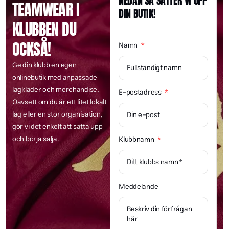
NEDAN SÅ SÄTTER VI UPP
TEAMWEAR I
DIN BUTIK!
KLUBBEN DU
OCKSÅ!
Namn
Ge din klubb en egen
onlinebutik med anpassade
lagkläder och merchandise.
E-postadress
Oavsett om du är ett litet lokalt
lag eller en stor organisation,
gör vi det enkelt att sätta upp
och börja sälja.
Klubbnamn
Meddelande