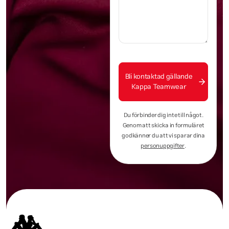
Bli kontaktad gällande
Kappa Teamwear
Du förbinder dig inte till något.
Genom att skicka in formuläret
godkänner du att vi sparar dina
personuppgifter
.