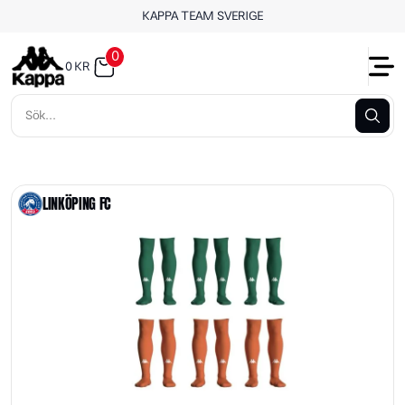
KAPPA TEAM SVERIGE
0
0
KR
LINKÖPING FC