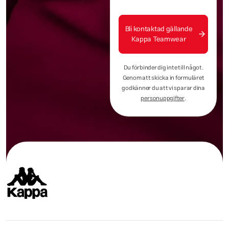
Bli kontaktad gällande
Kappa Teamwear
Du förbinder dig inte till något.
Genom att skicka in formuläret
godkänner du att vi sparar dina
personuppgifter
.