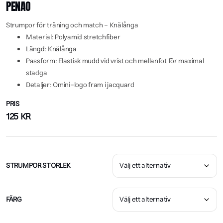
PENAO
Strumpor för träning och match – Knälånga
Material: Polyamid stretchfiber
Längd: Knälånga
Passform: Elastisk mudd vid vrist och mellanfot för maximal
stadga
Detaljer: Omini-logo fram i jacquard
PRIS
125
KR
STRUMPOR STORLEK
FÄRG