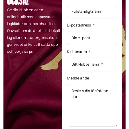
OCKSÅ!
Ge din klubb en egen
onlinebutik med anpassade
lagkläder och merchandise.
E-postadress
Oavsett om du är ett litet lokalt
lag eller en stor organisation,
gör vi det enkelt att sätta upp
och börja sälja.
Klubbnamn
Meddelande