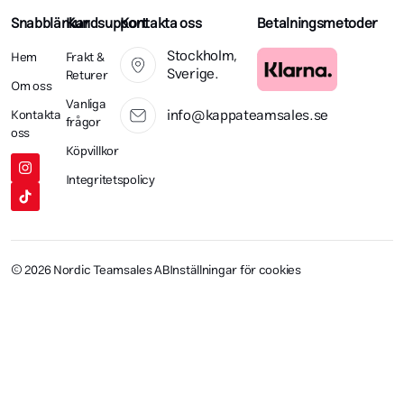
Snabblänkar
Kundsupport
Kontakta oss
Betalningsmetoder
Stockholm,
Hem
Frakt &
Sverige.
Returer
Om oss
Vanliga
info@kappateamsales.se
Kontakta
frågor
oss
Köpvillkor
Integritetspolicy
© 2026 Nordic Teamsales AB
Inställningar för cookies