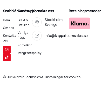
Snabblänkar
Kundsupport
Kontakta oss
Betalningsmetoder
Stockholm,
Hem
Frakt &
Sverige.
Returer
Om oss
Vanliga
info@kappateamsales.se
Kontakta
frågor
oss
Köpvillkor
Integritetspolicy
© 2026 Nordic Teamsales AB
Inställningar för cookies