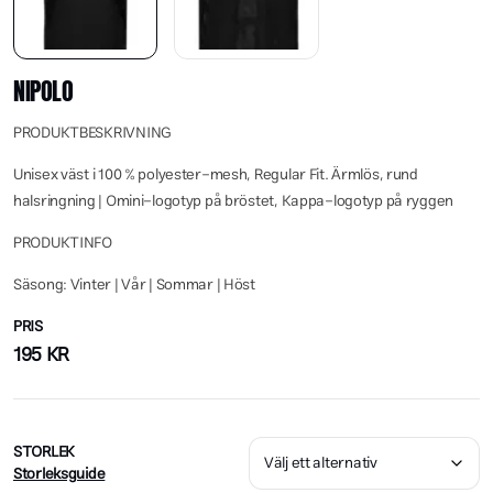
NIPOLO
PRODUKTBESKRIVNING
Unisex väst i 100 % polyester-mesh, Regular Fit. Ärm­lös, rund
halsringning | Omini-logotyp på bröstet, Kappa-logotyp på ryggen
PRODUKTINFO
Säsong: Vinter | Vår | Sommar | Höst
PRIS
195
KR
STORLEK
Storleksguide