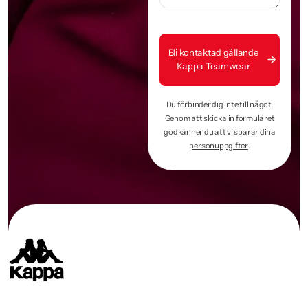
Bli kontaktad gällande
Kappa Teamwear
Du förbinder dig inte till något.
Genom att skicka in formuläret
godkänner du att vi sparar dina
personuppgifter
.