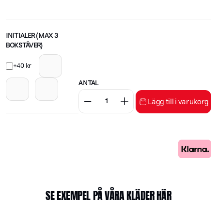
INITIALER (MAX 3
BOKSTÄVER)
+40 kr
ANTAL
Lägg till i varukorg
SE EXEMPEL PÅ VÅRA KLÄDER HÄR
🥊🇸🇪 Svenska
🔥Styrka. Fokus. Respekt.