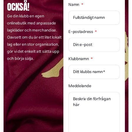
OCKSÅ!
Namn
Ge din klubb en egen
onlinebutik med anpassade
lagkläder och merchandise.
E-postadress
Oavsett om du är ett litet lokalt
lag eller en stor organisation,
gör vi det enkelt att sätta upp
och börja sälja.
Klubbnamn
Meddelande