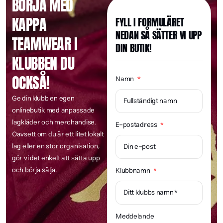
BÖRJA MED
#Textiltryck #Tryckeri #Teamkläder
#NordicPrintingHouse #Tryckmästare
#SvensktHantverk #StreetwearDesign
#gymwear
#QualityInEveryPrint
#Gymkläder #Profilkläder
#Screentryck #DTG #PrintOnDemand
8
0
12
2
8
2
#PrintMasters #LagadMedStil
#MiljövänligtTryck
KAPPA
FYLL I FORMULÄRET
14
3
11
0
NEDAN SÅ SÄTTER VI UPP
TEAMWEAR I
DIN BUTIK!
KLUBBEN DU
OCKSÅ!
Namn
Ge din klubb en egen
onlinebutik med anpassade
lagkläder och merchandise.
E-postadress
Oavsett om du är ett litet lokalt
lag eller en stor organisation,
gör vi det enkelt att sätta upp
och börja sälja.
Klubbnamn
Meddelande