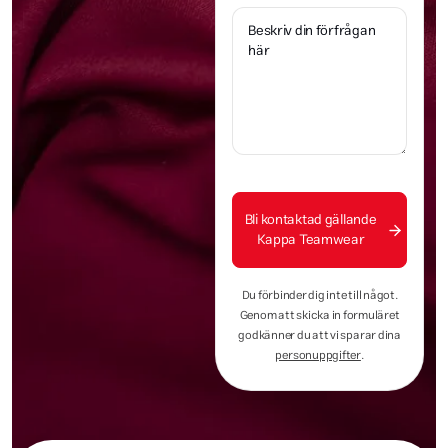
Bli kontaktad gällande
Kappa Teamwear
Du förbinder dig inte till något.
Genom att skicka in formuläret
godkänner du att vi sparar dina
personuppgifter
.