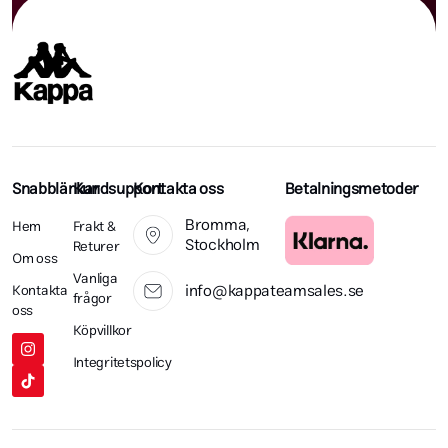
Snabblänkar
Kundsupport
Kontakta oss
Betalningsmetoder
Bromma,
Hem
Frakt &
Stockholm
Returer
Om oss
Vanliga
info@kappateamsales.se
Kontakta
frågor
oss
Köpvillkor
Integritetspolicy