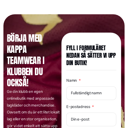
👕 Tröjor, hoodies, tygkassar – du väljer,
🌱 Hållbara material
hjärtat av Skandinavien
både på och utanför planen.
#TryckeriMästare #KläderMedKänsla
känns lika bra som det syns.
Oavsett om du behöver matchtröjor,
vi trycker.
💬 Oavsett om ni behöver 10 eller 10000
📦 Snabba leveranser
👕 På bilden: Ett exempel på stilrent
#Profilkläder #DesignSomStickerUt
👉 Hör av er idag och låt oss ta hand om
Lycka till i kommande matcher – vi hejar
träningsset eller profilkläder – vi
♻️ Miljövänliga alternativ tillgängliga.
plagg – vi har lösningen.
Kappa-plagg med Nordic Team Sales –
💬 Skicka din logga – vi fixar resten!
📩 Kontakta oss för offert – låt oss ge din
💡 Från idé till färdig produkt!
ert nästa tryckjobb!
på er hela vägen! 💥
13
4
levererar kvalitet som presterar.
🚀 Snabba leveranser. Topp kvalitet –
💡 Designhjälp? Vi fixar det också.
👉 Dags att skapa något du faktiskt vill
ett bevis på vår skarpa känsla för detalj
📩 DM:a oss
klubb rätt profil!
varje gång.
bära?
och hållbarhet.
👉 Skicka DM eller besök vår sida för
#NordicPrintingHouse
#NordicPrintingHouse
💪 Låt din logga bli en del av lagandan.
📩 Skicka DM
#nordicprintinghouse #sporttryck
#NordicPrintingHouse
offert!
#MästarePåTryck #Kampsport
#SvenskaThaiboxningslandslaget
📩 Skicka din design – vi fixar resten!
👉 Skicka DM!
📍 Leverans i hela Sverige
#NordicPrintingHouse #Textiltryck
📲 Hör av dig idag – låt oss trycka något
#teamwear #lagkänsla
#MästarePåTryck #Sportkläder
#Föreningsliv #Textiltryck
#MuayThai #TeamSweden
11
1
#EgetTryck #Profilkläder #Tröjtryck
som sticker ut!
#träningskläder #svenskttryck
#Föreningsliv #Klubbstil #Profilkläder
#Klubbstyrka
#Kampsport #Mästare
7
0
#NordicPrintingHouse #Sporttryck
#Textiltryck #Profilkläder
#DesignSomStickerUt
#designadinnorden #profilkläder
#TryckMedStolthet
8
2
8
0
10
2
BÖRJA MED
#Textiltryck #Tryckeri #Teamkläder
#NordicPrintingHouse #Tryckmästare
#SvensktHantverk #StreetwearDesign
#gymwear
#QualityInEveryPrint
#Gymkläder #Profilkläder
#Screentryck #DTG #PrintOnDemand
8
0
12
2
8
2
#PrintMasters #LagadMedStil
#MiljövänligtTryck
KAPPA
FYLL I FORMULÄRET
14
3
11
0
NEDAN SÅ SÄTTER VI UPP
TEAMWEAR I
DIN BUTIK!
KLUBBEN DU
OCKSÅ!
Namn
Ge din klubb en egen
onlinebutik med anpassade
lagkläder och merchandise.
E-postadress
Oavsett om du är ett litet lokalt
lag eller en stor organisation,
gör vi det enkelt att sätta upp