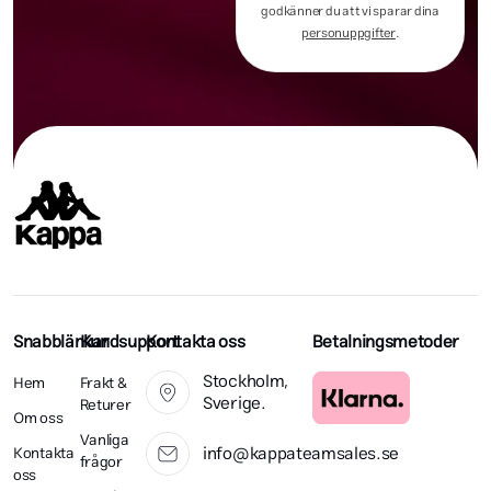
godkänner du att vi sparar dina
personuppgifter
.
Snabblänkar
Kundsupport
Kontakta oss
Betalningsmetoder
Stockholm,
Hem
Frakt &
Sverige.
Returer
Om oss
Vanliga
info@kappateamsales.se
Kontakta
frågor
oss