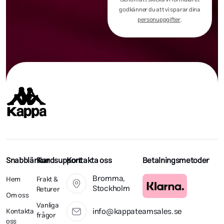
godkänner du att vi sparar dina
personuppgifter
.
Snabblänkar
Kundsupport
Kontakta oss
Betalningsmetoder
Bromma,
Hem
Frakt &
Stockholm
Returer
Om oss
Vanliga
info@kappateamsales.se
Kontakta
frågor
oss