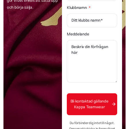
gör vi det enkelt att sätta upp
och börja sälja.
Klubbnamn
Meddelande
Bli kontaktad gällande
Kappa Teamwear
Du förbinder dig inte till något.
Genom att skicka in formuläret