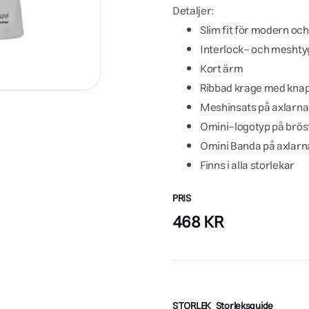
Detaljer:
Slim fit för modern oc
Interlock- och meshtyg
Kort ärm
Ribbad krage med kna
Meshinsats på axlarna
Omini-logotyp på brös
Omini Banda på axlarna
Finns i alla storlekar
PRIS
468
KR
STORLEK
Storleksguide