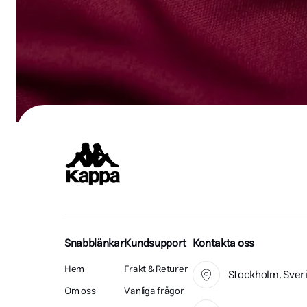
Snabblänkar
Kundsupport
Kontakta oss
Hem
Frakt & Returer
Stockholm, Sver
Om oss
Vanliga frågor