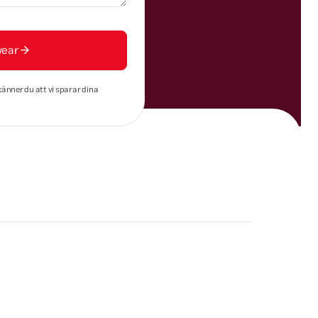
wear
känner du att vi sparar dina