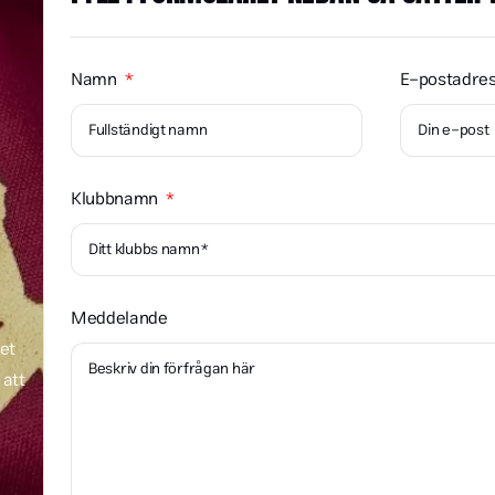
Namn
E-postadre
Klubbnamn
Meddelande
tet
 att