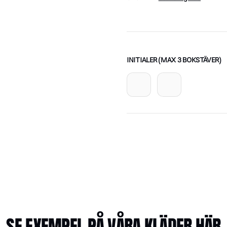
INITIALER (MAX 3 BOKSTÄVER)
SE EXEMPEL PÅ VÅRA KLÄDER HÄR