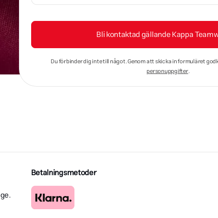
Bli kontaktad gällande Kappa Team
Du förbinder dig inte till något. Genom att skicka in formuläret god
personuppgifter
.
Betalningsmetoder
ige.