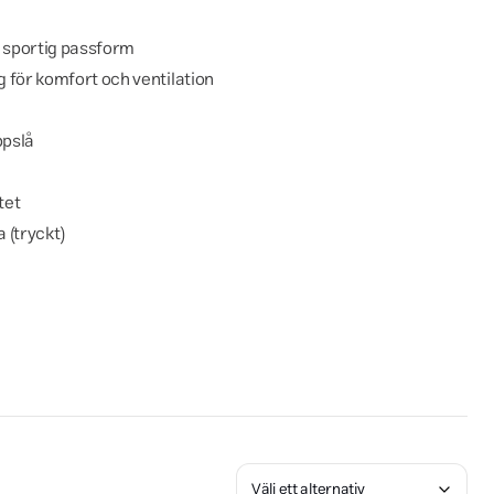
h sportig passform
 för komfort och ventilation
ppslå
tet
 (tryckt)