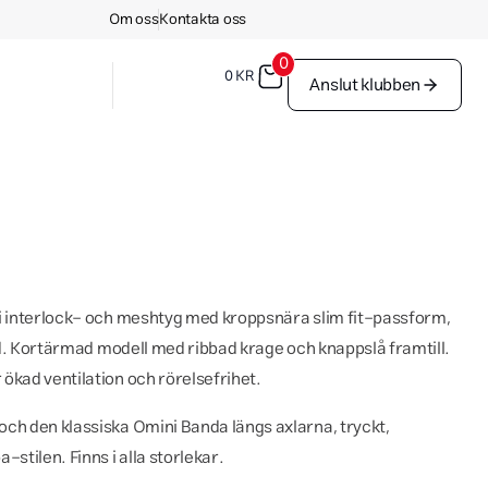
Om oss
Kontakta oss
0
0
KR
Anslut klubben
 i interlock- och meshtyg med kroppsnära slim fit-passform,
tid. Kortärmad modell med ribbad krage och knappslå framtill.
ökad ventilation och rörelsefrihet.
ch den klassiska Omini Banda längs axlarna, tryckt,
-stilen. Finns i alla storlekar.