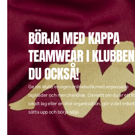
BÖRJA MED KAPPA
TEAMWEAR I KLUBBEN
DU OCKSÅ!
Ge din klubb en egen onlinebutik med anpassade
lagkläder och merchandise. Oavsett om du är ett li
lokalt lag eller en stor organisation, gör vi det enkelt
sätta upp och börja sälja.