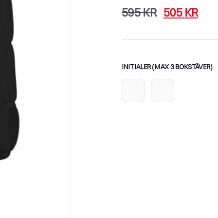
595
KR
505
KR
INITIALER (MAX 3 BOKSTÄVER)