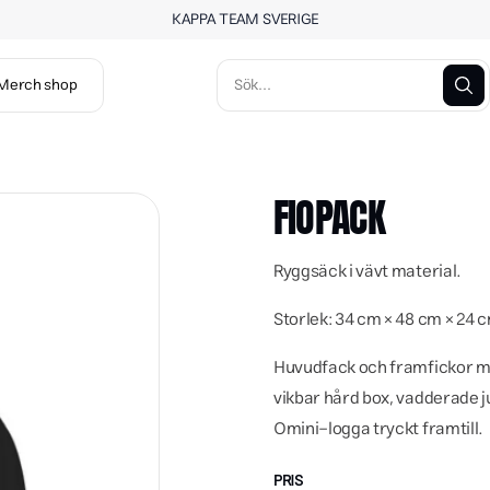
KAPPA TEAM SVERIGE
Merch shop
FIOPACK
Ryggsäck i vävt material.
Storlek: 34 cm × 48 cm × 24 
Huvudfack och framfickor me
vikbar hård box, vadderade 
Omini-logga tryckt framtill.
PRIS