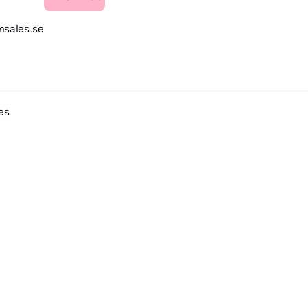
sales.se
ies