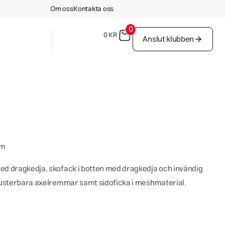
Om oss
Kontakta oss
0
0
KR
Anslut klubben
cm
d dragkedja, skofack i botten med dragkedja och invändig
justerbara axelremmar samt sidoficka i meshmaterial.