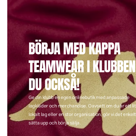
BÖRJA MED KAPPA
TEAMWEAR I KLUBBEN
DU OCKSÅ!
Ge din klubb en egen onlinebutik med anpassade
lagkläder och merchandise. Oavsett om du är ett li
lokalt lag eller en stor organisation, gör vi det enkelt
sätta upp och börja sälja.