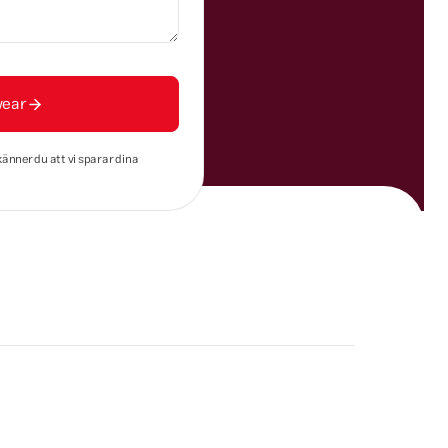
wear
känner du att vi sparar dina