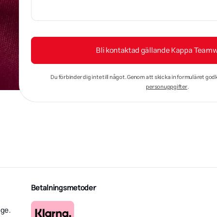
Bli kontaktad gällande Kappa Team
Du förbinder dig inte till något. Genom att skicka in formuläret god
personuppgifter
.
Betalningsmetoder
ige.