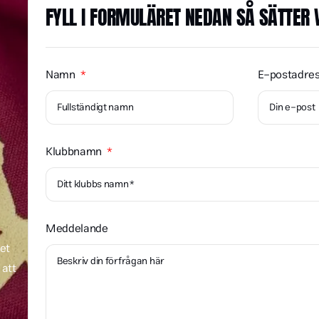
FYLL I FORMULÄRET NEDAN SÅ SÄTTER VI
Namn
E-postadre
Klubbnamn
Meddelande
tet
 att