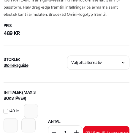
KAPPA4TEAM. Tränings-sweatshirt i interlock-material. Slim fit-
passform. Halv dragkedja framtill, infällningar på ärmarna samt
elastisk kant i ärmsluten. Broderad Omini-logotyp framtill.
PRIS
489
KR
STORLEK
Storleksguide
INITIALER (MAX 3
BOKSTÄVER)
+40 kr
ANTAL
Lägg till i varukorg