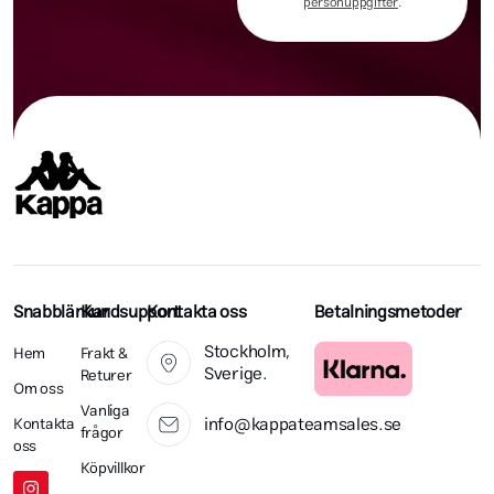
personuppgifter
.
Snabblänkar
Kundsupport
Kontakta oss
Betalningsmetoder
Stockholm,
Hem
Frakt &
Sverige.
Returer
Om oss
Vanliga
info@kappateamsales.se
Kontakta
frågor
oss
Köpvillkor