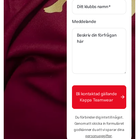
Meddelande
Bli kontaktad gällande
Kappa Teamwear
Du förbinder dig inte till något.
Genom att skicka in formuläret
godkänner du att vi sparar dina
personuppgifter
.