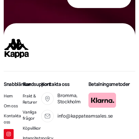
Snabblänkar
Kundsupport
Kontakta oss
Betalningsmetoder
Bromma,
Hem
Frakt &
Stockholm
Returer
Om oss
Vanliga
info@kappateamsales.se
Kontakta
frågor
oss
Köpvillkor
Integritetspolicy