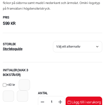
fickor på sidorna samt mudd i nederkant och ärmslut. Omini-logotyp
på framsidan i högdensitetstryck.
PRIS
599
KR
STORLEK
Storleksguide
INITIALER (MAX 3
BOKSTÄVER)
+40 kr
ANTAL
Lägg till i varukorg