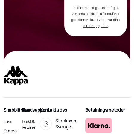
Du förbinder dig inte till något.
Genom att skicka in formuläret
godkänner du att vi sparar dina
personuppgifter
.
Snabblänkar
Kundsupport
Kontakta oss
Betalningsmetoder
Stockholm,
Hem
Frakt &
Sverige.
Returer
Om oss