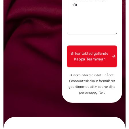
Bli kontaktad gällande
Kappa Teamwear
Du förbinder dig inte till något.
Genom att skicka in formuläret
godkänner du att vi sparar dina
personuppgifter
.