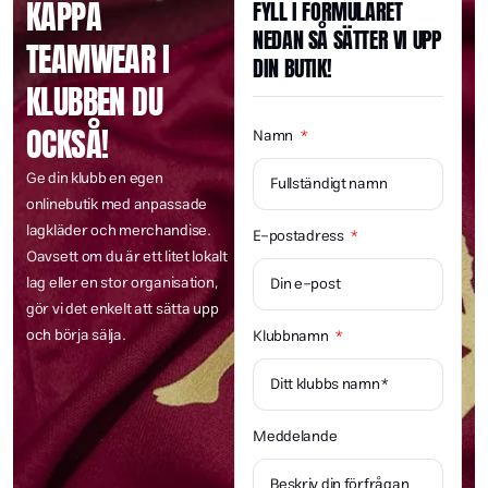
KAPPA
FYLL I FORMULÄRET
14
3
11
0
NEDAN SÅ SÄTTER VI UPP
TEAMWEAR I
DIN BUTIK!
KLUBBEN DU
OCKSÅ!
Namn
Ge din klubb en egen
onlinebutik med anpassade
lagkläder och merchandise.
E-postadress
Oavsett om du är ett litet lokalt
lag eller en stor organisation,
gör vi det enkelt att sätta upp
och börja sälja.
Klubbnamn
Meddelande