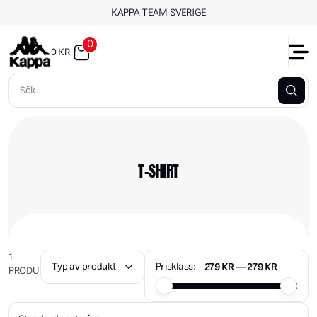
KAPPA TEAM SVERIGE
0
0
KR
T-SHIRT
1
Typ av produkt
Prisklass:
279
KR
—
279
KR
PRODUKTER